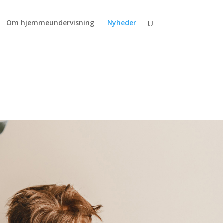
Om hjemmeundervisning
Nyheder